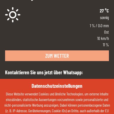
27
°C
sonnig
1
%
/ 0.0 mm
Ost
10
km/h
11 %
ZUM WETTER
Kontaktieren Sie uns jetzt über Whatsapp:
Datenschutzeinstellungen
QR-CODE ÖFFNEN
Diese Website verwendet Cookies und ähnliche Technologien, um externe Inhalte
einzubinden, statistische Auswertungen vorzunehmen sowie personalisierte und
nicht-personalisierte Werbung anzuzeigen. Dabei können personenbezogene Daten
Teilen Sie Ihre Glücksmomente:
(z. B. IP-Adresse, Gerätekennungen, Cookie-IDs) an Dritte, auch außerhalb der EU