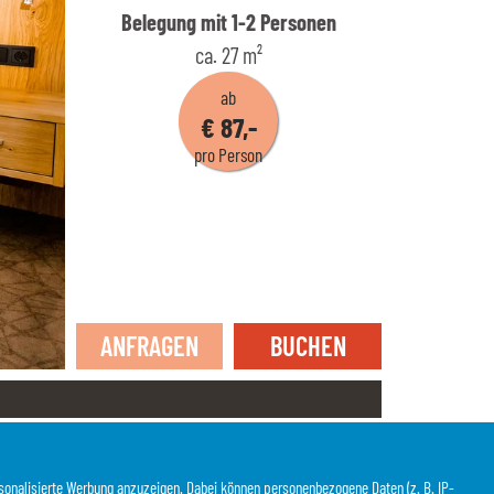
Belegung mit
1
-
2
Personen
ca.
27
m²
ab
€ 87,-
pro Person
ANFRAGEN
BUCHEN
sonalisierte Werbung anzuzeigen. Dabei können personenbezogene Daten (z. B. IP-