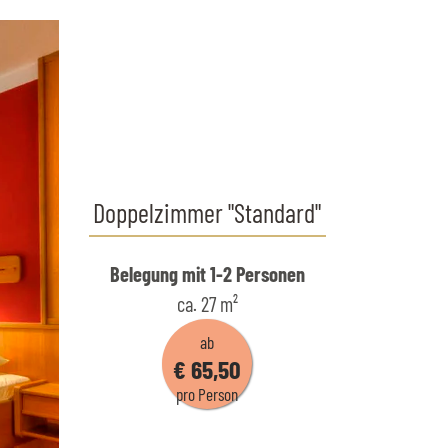
Doppelzimmer "Standard"
Belegung mit
1
-
2
Personen
ca.
27
m²
ab
€ 65,50
pro Person