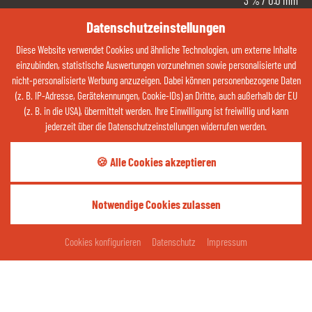
3
%
/ 0.0 mm
Ost
Datenschutzeinstellungen
2
km/h
Diese Website verwendet Cookies und ähnliche Technologien, um externe Inhalte
31 %
einzubinden, statistische Auswertungen vorzunehmen sowie personalisierte und
nicht-personalisierte Werbung anzuzeigen. Dabei können personenbezogene Daten
ZUM WETTER
(z. B. IP-Adresse, Gerätekennungen, Cookie-IDs) an Dritte, auch außerhalb der EU
(z. B. in die USA), übermittelt werden. Ihre Einwilligung ist freiwillig und kann
jederzeit über die Datenschutzeinstellungen widerrufen werden.
Kontaktieren Sie uns jetzt über Whatsapp:
🍪 Alle Cookies akzeptieren
QR-CODE ÖFFNEN
Notwendige Cookies zulassen
Teilen Sie Ihre Glücksmomente:
ANFRAGEN
BUCHEN
Cookies konfigurieren
Datenschutz
Impressum
thermenhotelgass
Thermenhotel Gass - Bad Füssing
Impressum
Datenschutz
Kontakt
Cookies