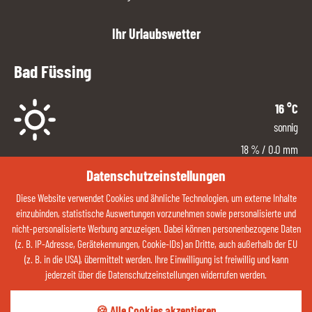
Ihr Urlaubswetter
Bad Füssing
16
°C
sonnig
18
%
/ 0.0 mm
Süd/West
Datenschutzeinstellungen
4
km/h
Diese Website verwendet Cookies und ähnliche Technologien, um externe Inhalte
20 %
einzubinden, statistische Auswertungen vorzunehmen sowie personalisierte und
nicht-personalisierte Werbung anzuzeigen. Dabei können personenbezogene Daten
ZUM WETTER
(z. B. IP-Adresse, Gerätekennungen, Cookie-IDs) an Dritte, auch außerhalb der EU
(z. B. in die USA), übermittelt werden. Ihre Einwilligung ist freiwillig und kann
jederzeit über die Datenschutzeinstellungen widerrufen werden.
Kontaktieren Sie uns jetzt über Whatsapp:
🍪 Alle Cookies akzeptieren