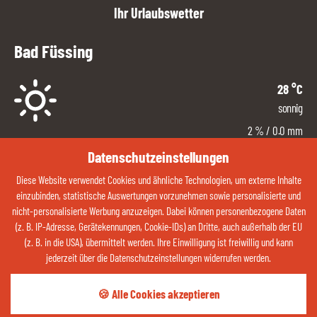
Ihr Urlaubswetter
Bad Füssing
28
°C
sonnig
2
%
/ 0.0 mm
Ost
Datenschutzeinstellungen
2
km/h
Diese Website verwendet Cookies und ähnliche Technologien, um externe Inhalte
19 %
einzubinden, statistische Auswertungen vorzunehmen sowie personalisierte und
nicht-personalisierte Werbung anzuzeigen. Dabei können personenbezogene Daten
ZUM WETTER
(z. B. IP-Adresse, Gerätekennungen, Cookie-IDs) an Dritte, auch außerhalb der EU
(z. B. in die USA), übermittelt werden. Ihre Einwilligung ist freiwillig und kann
jederzeit über die Datenschutzeinstellungen widerrufen werden.
Kontaktieren Sie uns jetzt über Whatsapp:
🍪 Alle Cookies akzeptieren
QR-CODE ÖFFNEN