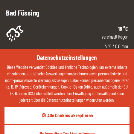
Bad Füssing
18
°C
vereinzelt Regen
4
%
/ 0.0 mm
Ost
Datenschutzeinstellungen
7
km/h
Diese Website verwendet Cookies und ähnliche Technologien, um externe Inhalte
6 %
einzubinden, statistische Auswertungen vorzunehmen sowie personalisierte und
nicht-personalisierte Werbung anzuzeigen. Dabei können personenbezogene Daten
ZUM WETTER
(z. B. IP-Adresse, Gerätekennungen, Cookie-IDs) an Dritte, auch außerhalb der EU
(z. B. in die USA), übermittelt werden. Ihre Einwilligung ist freiwillig und kann
jederzeit über die Datenschutzeinstellungen widerrufen werden.
Kontaktieren Sie uns jetzt über Whatsapp:
🍪 Alle Cookies akzeptieren
QR-CODE ÖFFNEN
Notwendige Cookies zulassen