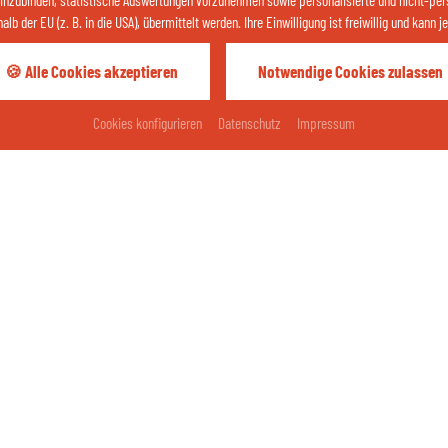
einzubinden, statistische Auswertungen vorzunehmen sowie personalisierte und nicht-per
b der EU (z. B. in die USA), übermittelt werden. Ihre Einwilligung ist freiwillig und kann
🍪 Alle Cookies akzeptieren
Notwendige Cookies zulassen
Ihr Urlaubswetter
Anreise
Abreise
Cookies konfigurieren
Datenschutz
Impressum
Bad Füssing
22
°C
vereinzelt Regen
31
%
/ 0 mm
West
8
km/h
71 %
ZUM WETTER
pressum
Datenschutz
Kontakt
Cookies
Barrierefreih