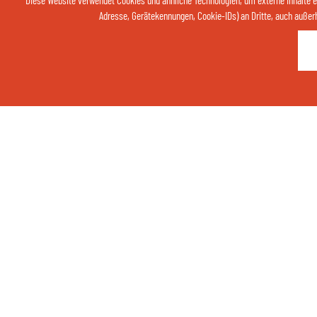
Diese Website verwendet Cookies und ähnliche Technologien, um externe Inhalte 
Adresse, Gerätekennungen, Cookie-IDs) an Dritte, auch außerhal
Thermenhotel Gass
per Telefon
+49 (0)8531 2908-0
Finkenstraße 6
94072 Bad Füssing
Telefon:
+49 (0) 8531 2908-0
Fax: +49 (0) 8531 2908-84
Internet:
www.thermenhotel-gass.de
E-Mail:
info@thermenhotel-gass.de
Im