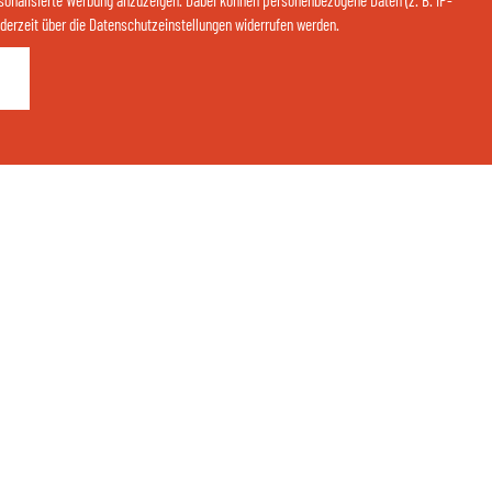
sonalisierte Werbung anzuzeigen. Dabei können personenbezogene Daten (z. B. IP-
 jederzeit über die Datenschutzeinstellungen widerrufen werden.
Kontaktieren Sie uns jetzt über Whatsapp:
ANFRAGEN
BUCHEN
QR-CODE ÖFFNEN
Teilen Sie Ihre Glücksmomente:
thermenhotelgass
Thermenhotel Gass - Bad Füssing
eit