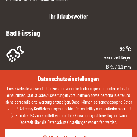
Ihr Urlaubswetter
Bad Füssing
22
°C
vereinzelt Regen
12
%
/ 0.0 mm
West
Datenschutzeinstellungen
6
km/h
Diese Website verwendet Cookies und ähnliche Technologien, um externe Inhalte
89 %
einzubinden, statistische Auswertungen vorzunehmen sowie personalisierte und
nicht-personalisierte Werbung anzuzeigen. Dabei können personenbezogene Daten
ZUM WETTER
(z. B. IP-Adresse, Gerätekennungen, Cookie-IDs) an Dritte, auch außerhalb der EU
(z. B. in die USA), übermittelt werden. Ihre Einwilligung ist freiwillig und kann
jederzeit über die Datenschutzeinstellungen widerrufen werden.
Kontaktieren Sie uns jetzt über Whatsapp: