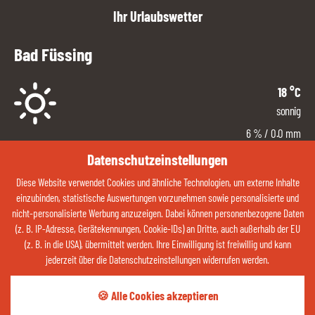
Ihr Urlaubswetter
Bad Füssing
18
°C
sonnig
6
%
/ 0.0 mm
Ost
Datenschutzeinstellungen
5
km/h
Diese Website verwendet Cookies und ähnliche Technologien, um externe Inhalte
5 %
einzubinden, statistische Auswertungen vorzunehmen sowie personalisierte und
nicht-personalisierte Werbung anzuzeigen. Dabei können personenbezogene Daten
ZUM WETTER
(z. B. IP-Adresse, Gerätekennungen, Cookie-IDs) an Dritte, auch außerhalb der EU
(z. B. in die USA), übermittelt werden. Ihre Einwilligung ist freiwillig und kann
jederzeit über die Datenschutzeinstellungen widerrufen werden.
Kontaktieren Sie uns jetzt über Whatsapp:
🍪 Alle Cookies akzeptieren
QR-CODE ÖFFNEN