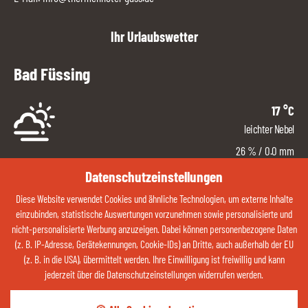
Ihr Urlaubswetter
Bad Füssing
17
°C
leichter Nebel
26
%
/ 0.0 mm
Süd/Ost
Datenschutzeinstellungen
3
km/h
Diese Website verwendet Cookies und ähnliche Technologien, um externe Inhalte
47 %
einzubinden, statistische Auswertungen vorzunehmen sowie personalisierte und
nicht-personalisierte Werbung anzuzeigen. Dabei können personenbezogene Daten
ZUM WETTER
(z. B. IP-Adresse, Gerätekennungen, Cookie-IDs) an Dritte, auch außerhalb der EU
(z. B. in die USA), übermittelt werden. Ihre Einwilligung ist freiwillig und kann
jederzeit über die Datenschutzeinstellungen widerrufen werden.
Kontaktieren Sie uns jetzt über Whatsapp: