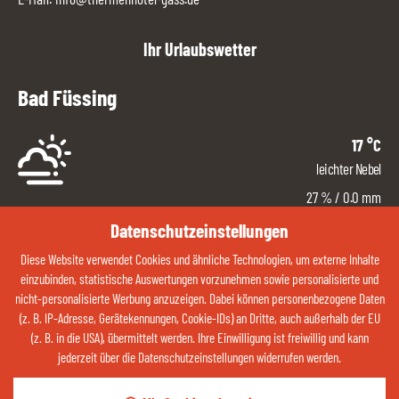
Ihr Urlaubswetter
Bad Füssing
17
°C
leichter Nebel
27
%
/ 0.0 mm
Süd
Datenschutzeinstellungen
2
km/h
Diese Website verwendet Cookies und ähnliche Technologien, um externe Inhalte
48 %
einzubinden, statistische Auswertungen vorzunehmen sowie personalisierte und
nicht-personalisierte Werbung anzuzeigen. Dabei können personenbezogene Daten
ZUM WETTER
(z. B. IP-Adresse, Gerätekennungen, Cookie-IDs) an Dritte, auch außerhalb der EU
(z. B. in die USA), übermittelt werden. Ihre Einwilligung ist freiwillig und kann
jederzeit über die Datenschutzeinstellungen widerrufen werden.
Kontaktieren Sie uns jetzt über Whatsapp: