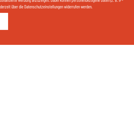
sonalisierte Werbung anzuzeigen. Dabei können personenbezogene Daten (z. B. IP-
 jederzeit über die Datenschutzeinstellungen widerrufen werden.
Kontaktieren Sie uns jetzt über Whatsapp:
ANFRAGEN
BUCHEN
QR-CODE ÖFFNEN
Teilen Sie Ihre Glücksmomente:
thermenhotelgass
Thermenhotel Gass - Bad Füssing
eit