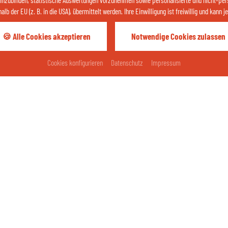
einzubinden, statistische Auswertungen vorzunehmen sowie personalisierte und nicht-per
b der EU (z. B. in die USA), übermittelt werden. Ihre Einwilligung ist freiwillig und kann
🍪 Alle Cookies akzeptieren
Notwendige Cookies zulassen
Ihr Urlaubswetter
Anreise
Abreise
Cookies konfigurieren
Datenschutz
Impressum
Bad Füssing
20
°C
vereinzelt Regen
27
%
/ 0 mm
West
6
km/h
50 %
ZUM WETTER
pressum
Datenschutz
Kontakt
Cookies
Barrierefreih