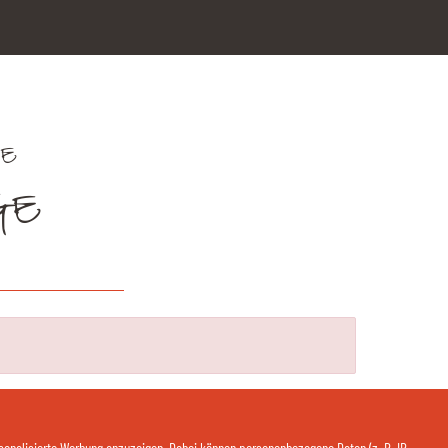
VE
GE