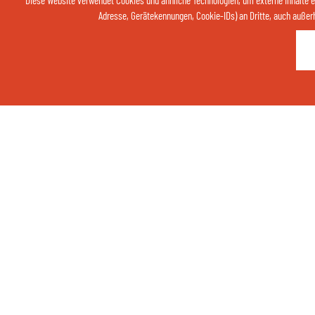
Diese Website verwendet Cookies und ähnliche Technologien, um externe Inhalte 
Adresse, Gerätekennungen, Cookie-IDs) an Dritte, auch außerhal
Thermenhotel Gass
per Telefon
+49 (0)8531 2908-0
Finkenstraße 6
94072 Bad Füssing
Telefon:
+49 (0) 8531 2908-0
Fax: +49 (0) 8531 2908-84
Internet:
www.thermenhotel-gass.de
E-Mail:
info@thermenhotel-gass.de
Im