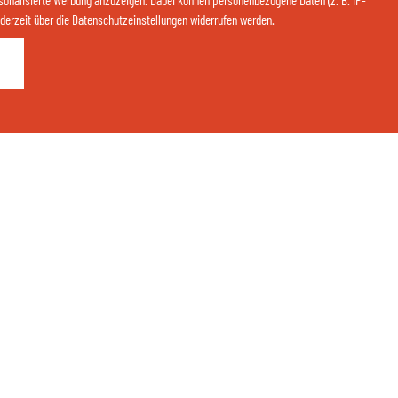
sonalisierte Werbung anzuzeigen. Dabei können personenbezogene Daten (z. B. IP-
 jederzeit über die Datenschutzeinstellungen widerrufen werden.
Kontaktieren Sie uns jetzt über Whatsapp:
ANFRAGEN
BUCHEN
QR-CODE ÖFFNEN
Teilen Sie Ihre Glücksmomente:
thermenhotelgass
Thermenhotel Gass - Bad Füssing
eit