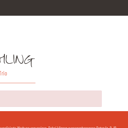
HLING
Trio