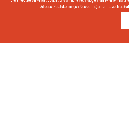
Diese Website verwendet Cookies und ähnliche Technologien, um externe Inhalte 
Adresse, Gerätekennungen, Cookie-IDs) an Dritte, auch außerhal
Thermenhotel Gass
per Telefon
+49 (0)8531 2908-0
Finkenstraße 6
94072 Bad Füssing
Telefon:
+49 (0) 8531 2908-0
Fax: +49 (0) 8531 2908-84
Internet:
www.thermenhotel-gass.de
E-Mail:
info@thermenhotel-gass.de
Im