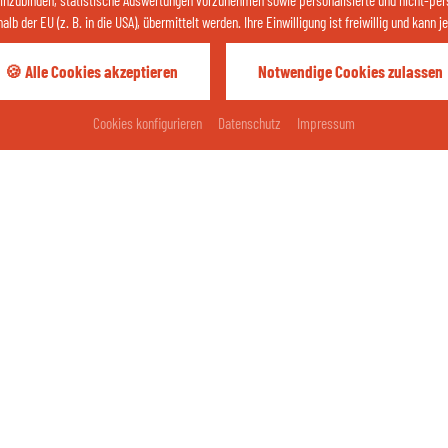
einzubinden, statistische Auswertungen vorzunehmen sowie personalisierte und nicht-per
b der EU (z. B. in die USA), übermittelt werden. Ihre Einwilligung ist freiwillig und kann
🍪 Alle Cookies akzeptieren
Notwendige Cookies zulassen
Ihr Urlaubswetter
Anreise
Abreise
Cookies konfigurieren
Datenschutz
Impressum
Bad Füssing
28
°C
sonnig
2
%
/ 0.0 mm
Ost
2
km/h
19 %
ZUM WETTER
pressum
Datenschutz
Kontakt
Cookies
Barrierefreih