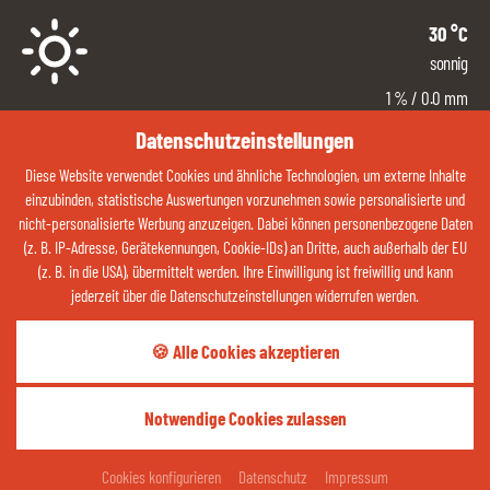
30
°C
sonnig
1
%
/ 0.0 mm
Nord/Ost
Datenschutzeinstellungen
3
km/h
Diese Website verwendet Cookies und ähnliche Technologien, um externe Inhalte
0 %
einzubinden, statistische Auswertungen vorzunehmen sowie personalisierte und
nicht-personalisierte Werbung anzuzeigen. Dabei können personenbezogene Daten
ZUM WETTER
(z. B. IP-Adresse, Gerätekennungen, Cookie-IDs) an Dritte, auch außerhalb der EU
(z. B. in die USA), übermittelt werden. Ihre Einwilligung ist freiwillig und kann
jederzeit über die Datenschutzeinstellungen widerrufen werden.
Kontaktieren Sie uns jetzt über Whatsapp:
🍪 Alle Cookies akzeptieren
QR-CODE ÖFFNEN
Notwendige Cookies zulassen
Teilen Sie Ihre Glücksmomente:
ANFRAGEN
BUCHEN
Cookies konfigurieren
Datenschutz
Impressum