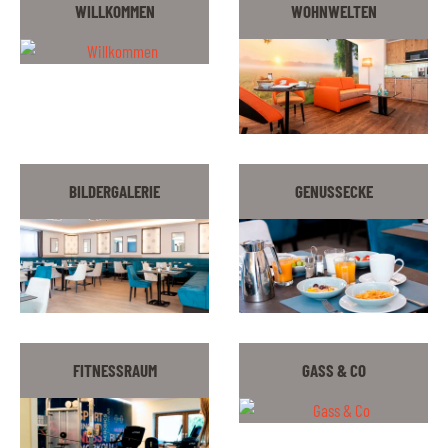
WILLKOMMEN
WOHNWELTEN
BILDERGALERIE
GENUSSECKE
FITNESSRAUM
GASS & CO