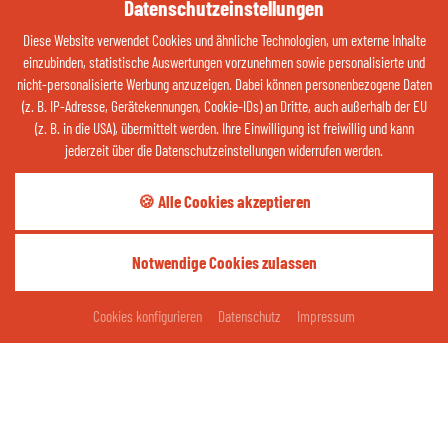
Datenschutzeinstellungen
8
km/h
Diese Website verwendet Cookies und ähnliche Technologien, um externe Inhalte
6 %
einzubinden, statistische Auswertungen vorzunehmen sowie personalisierte und
nicht-personalisierte Werbung anzuzeigen. Dabei können personenbezogene Daten
ZUM WETTER
(z. B. IP-Adresse, Gerätekennungen, Cookie-IDs) an Dritte, auch außerhalb der EU
(z. B. in die USA), übermittelt werden. Ihre Einwilligung ist freiwillig und kann
jederzeit über die Datenschutzeinstellungen widerrufen werden.
Kontaktieren Sie uns jetzt über Whatsapp:
🍪 Alle Cookies akzeptieren
QR-CODE ÖFFNEN
Notwendige Cookies zulassen
Teilen Sie Ihre Glücksmomente:
ANFRAGEN
BUCHEN
Cookies konfigurieren
Datenschutz
Impressum
thermenhotelgass
Thermenhotel Gass - Bad Füssing
Impressum
Datenschutz
Kontakt
Cookies
Barrierefreiheit