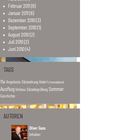
Februar
2011
(6)
Januar
2011
(6)
Dezember
2010
(3)
September
2010
(1)
August
2010
(2)
Juli
2010
(2)
Juni
2010
(4)
TAGS
15x
Angebote
Hotel
Gästeehrung
Firmenabend
Ausflug
Sommer
Umbau
Gästebegrüßung
Geschichte
AUTOREN
Oliver Gass
Inhaber