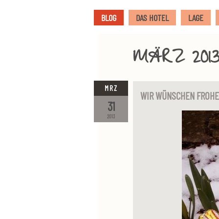
BLOG
DAS HOTEL
LAGE
MÄRZ 201
MRZ
WIR WÜNSCHEN FROHE
31
2013