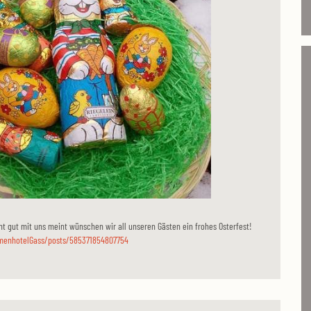
t gut mit uns meint wünschen wir all unseren Gästen ein frohes Osterfest!
menhotelGass/posts/585371854807754