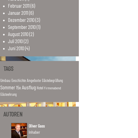
Februar
2011
(6)
Januar
2011
(6)
Dezember
2010
(3)
September
2010
(1)
August
2010
(2)
Juli
2010
(2)
Juni
2010
(4)
TAGS
Umbau
Angebote
Geschichte
Gästebegrüßung
Ausflug
Sommer
15x
Hotel
Firmenabend
Gästeehrung
AUTOREN
Oliver Gass
Inhaber