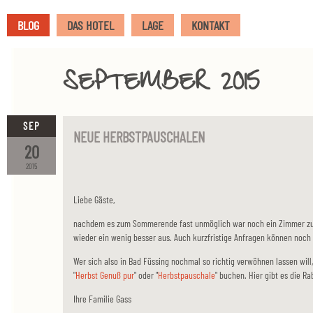
BLOG
DAS HOTEL
LAGE
KONTAKT
SEPTEMBER 2015
SEP
NEUE HERBSTPAUSCHALEN
20
2015
Liebe Gäste,
nachdem es zum Sommerende fast unmöglich war noch ein Zimmer zu 
wieder ein wenig besser aus. Auch kurzfristige Anfragen können noch 
Wer sich also in Bad Füssing nochmal so richtig verwöhnen lassen will
"
Herbst Genuß pur
" oder "
Herbstpauschale
" buchen. Hier gibt es die R
Ihre Familie Gass