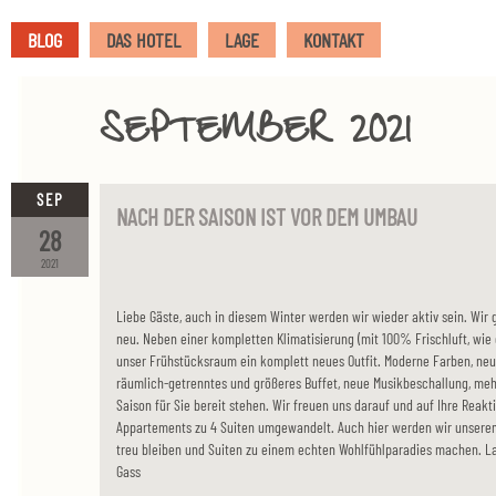
BLOG
DAS HOTEL
LAGE
KONTAKT
SEPTEMBER 2021
SEP
NACH DER SAISON IST VOR DEM UMBAU
28
2021
Liebe Gäste, auch in diesem Winter werden wir wieder aktiv sein. Wi
neu. Neben einer kompletten Klimatisierung (mit 100% Frischluft, wie e
unser Frühstücksraum ein komplett neues Outfit. Moderne Farben, neu
räumlich-getrenntes und größeres Buffet, neue Musikbeschallung, mehr
Saison für Sie bereit stehen. Wir freuen uns darauf und auf Ihre Rea
Appartements zu 4 Suiten umgewandelt. Auch hier werden wir unserem
treu bleiben und Suiten zu einem echten Wohlfühlparadies machen. La
Gass