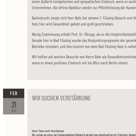
einen äußerst kompetenten und sympatischen Eindruck, wenn er auch
Unternehmer, die offene Badekur wieder zur Pflichtleistung der Kassen
Beeindruckt zeigte sich Herr Bahr bei seinem 1. Füssing-Besuch vom K
fest, hier wird Gesundheit gelebt und groß geschrieben.
Wenig Zustimmung erhielt Prof. Dr. Rürupp, als er die Ungleichbehandl
Gerade hier in Bad Füssing wurde das Konjunkturprogramm der gesenk
Betriebe renoviert, und dies kommt nun dem Bad Füssing-Gast in voll
Wir hoffen auf weitere Besuche von Herrn Bahr als Gesundheitsministe
wenn er einen positiven Eindruck mit ins Büro nach Berlin nimmt.
FEB
WIR SUCHEN VERSTÄRKUNG
21
2012
Unser Team sucht Verstärkung!
Wir suchen ab sofort ein Zimmermädchen (Vollzeit) & ab April eine Hotelfachfrau für Frühstück, Rezep