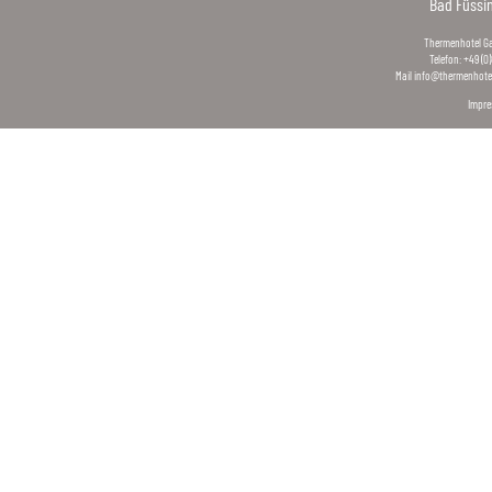
Bad Füssi
Thermenhotel Gas
Telefon: +49 (0
Mail
info@thermenhotel
Impr