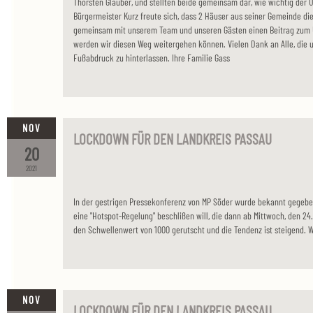
Thorsten Glauber, und stellten beide gemeinsam dar, wie wichtig der U
Bürgermeister Kurz freute sich, dass 2 Häuser aus seiner Gemeinde di
gemeinsam mit unserem Team und unseren Gästen einen Beitrag zum 
werden wir diesen Weg weitergehen können. Vielen Dank an Alle, die u
Fußabdruck zu hinterlassen. Ihre Familie Gass
NOV
LOCKDOWN FÜR DEN LANDKREIS PASSAU
20
2021
In der gestrigen Pressekonferenz von MP Söder wurde bekannt gege
eine "Hotspot-Regelung" beschlißen will, die dann ab Mittwoch, den 24.1
den Schwellenwert von 1000 gerutscht und die Tendenz ist steigend. 
NOV
LOCKDOWN FÜR DEN LANDKREIS PASSAU