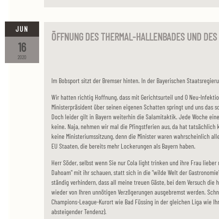
JUN
ÖFFNUNG DES THERMAL-HALLENBADES UND DES
16
2020
Im Bobsport sitzt der Bremser hinten. In der Bayerischen Staatsregier
Wir hatten richtig Hoffnung, dass mit Gerichtsurteil und 0 Neu-Infek
Ministerpräsident über seinen eigenen Schatten springt und uns das so
Doch leider gilt in Bayern weiterhin die Salamitaktik. Jede Woche ein
keine. Naja, nehmen wir mal die Pfingstferien aus, da hat tatsächlic
keine Ministeriumssitzung, denn die Minister waren wahrscheinlich alle
EU Staaten, die bereits mehr Lockerungen als Bayern haben.
Herr Söder, selbst wenn Sie nur Cola light trinken und ihre Frau liebe
Dahoam" mit ihr schauen, statt sich in die "wilde Welt der Gastronomi
ständig verhindern, dass all meine treuen Gäste, bei dem Versuch die
wieder von Ihren unnötigen Verzögerungen ausgebremst werden. Schne
Champions-League-Kurort wie Bad Füssing in der gleichen Liga wie Ihr 
absteigender Tendenz).