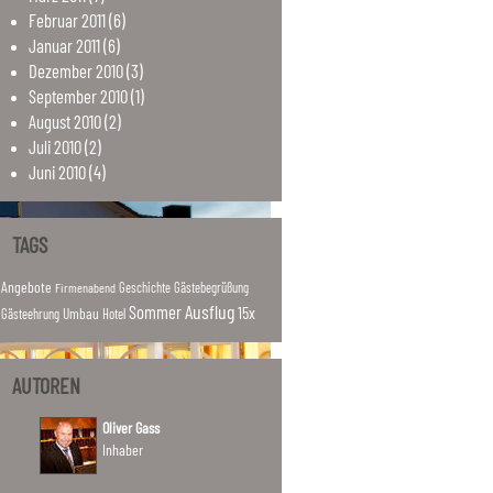
Februar
2011
(6)
Januar
2011
(6)
Dezember
2010
(3)
September
2010
(1)
August
2010
(2)
Juli
2010
(2)
Juni
2010
(4)
TAGS
Angebote
Firmenabend
Geschichte
Gästebegrüßung
Ausflug
Sommer
15x
Umbau
Hotel
Gästeehrung
AUTOREN
Oliver Gass
Inhaber