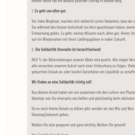
kommt heute Mal ein absolut positiver Eintrag in diesem Blog.
1.
Es geht uns allen gut.
Sie, liebe Blogleser, machen sich vielleicht schon Gedanken, dass der 
Sie während des letzten Aufenthalt ins Herz geschlossen haben, eventu
Entwarnung geben. Es geht, meines Wissens nach, allen gut. Keiner ist k
auf ein Wiedersehen mit ihren Lieblingsgästen in naher Zukunft.
2.
Die Solidarität ihrerseits ist herzerfrischend!
99,9 % der Rückmeldungen unserer Gäste sind positiv. Alle zeigen Vers
alle versuchen unserem Aufruf nach einer Umbuchung zu folgen. Viele
gebuchten Urlaub an, oder kaufen Gutscheine um Liquidität zu schaff
Wir finden so eine Solidarität richtig toll!
Aus diesem Grund haben wir uns zusammen mit den Leitern von Physio
überlegt, wie Sie einerseits uns helfen und gleichzeitig beim nächste
Da es noch kleine Details zu klären gibt, werden wir das´Wie und Wa
Dienstag) bekannt geben.
Bleiben Sie also gespannt und ganz wichtig: Bleiben Sie gesund!
Ihre Familie Gass & Team