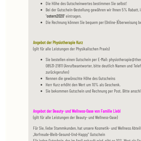
Die Höhe des Gutscheinwertes bestimmen Sie selbst!
Bei der Gutschein-Bestellung gewähren wir Ihnen 5% Rabatt,
"
ostern2020
" eintragen.
Die Rechnung können Sie bequem per (Online-)Überweisung b
Angebot der Physiotherapie Kurz
(gilt für alle Leistungen der Physikalischen Praxis)
Sie bestellen einen Gutschein per E-Mail: physiotherapie@the
08531-21811 (Anrufbeantworter, bitte deutlich Namen und Te
zurückgerufen)
Nennen die gewünschte Höhe des Gutscheins
Herr Kurz erhöht den Wert um 10% als Geschenk.
Sie bekommen Gutschein und Rechnung per Post. Bitte anschl
Angebot der Beauty- und Wellness-Oase von Familie Liebl
(gilt für alle Leistungen der Beauty- und Wellness-Oase)
Für Sie, liebe Stammkunden, hat unsere Kosmetik- und Wellness Abtei
„Vorfreude-Bleib-Gesund-Und-Happy'' Gutschein
Für jeden Gutschein, der im April gekauft wird, gibt es 10% Wert als 