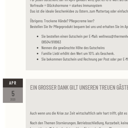
Vorfreude = Glückshormone = starkes Immunsystem
Das ist die ideale Geschenkidee zu Ostern, zum Muttertag oder einfach a
Übrigens: Trockene Hände? Pflegecreme leer?
Bestellen Sie Ihr Pflegeprodukt bequem bei uns und erhalten Sie im Ap
Sie bestellen einen Gutschein per E-Mail: wellness@thermenho
08504/918963
Nennen die gewünschte Höhe des Gutscheins
Familie Liebl erhöht den Wert um 10% als Geschenk.
Sie bekommen Gutschein und Rechnung per Post oder per E-Ma
APR
EIN GROSSER DANK GILT UNSEREN TREUEN GÄSTE
5
2020
Auch wenn uns die Krise zur Zeit wirtschaftlich sehr hart trifft, gibt e
Nach den Themen Stornierungen, Betriebsschließung, Kurzarbeit, kein