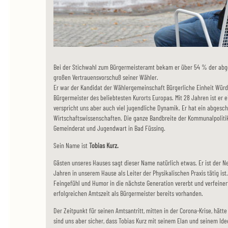
Bei der Stichwahl zum Bürgermeisteramt bekam er über 54 % der ab
großen Vertrauensvorschuß seiner Wähler.
Er war der Kandidat der Wählergemeinschaft Bürgerliche Einheit Würdi
Bürgermeister des beliebtesten Kurorts Europas. Mit 28 Jahren ist er 
verspricht uns aber auch viel jugendliche Dynamik. Er hat ein abgesc
Wirtschaftswissenschaften. Die ganze Bandbreite der Kommunalpolitik
Gemeinderat und Jugendwart in Bad Füssing.
Sein Name ist
Tobias Kurz.
Gästen unseres Hauses sagt dieser Name natürlich etwas. Er ist der Ne
Jahren in unserem Hause als Leiter der Physikalischen Praxis tätig ist.
Feingefühl und Humor in die nächste Generation vererbt und verfeinert
erfolgreichen Amtszeit als Bürgermeister bereits vorhanden.
Der Zeitpunkt für seinen Amtsantritt, mitten in der Corona-Krise, hätt
sind uns aber sicher, dass Tobias Kurz mit seinem Elan und seinem Ide