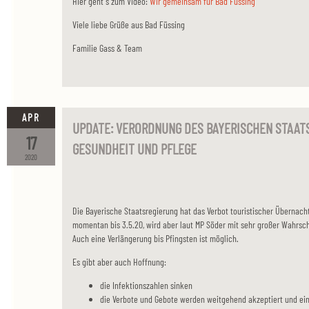
Hier geht´s zum Video:
Wir gemeinsam für Bad Füssing
Viele liebe Grüße aus Bad Füssing
Familie Gass & Team
APR
UPDATE: VERORDNUNG DES BAYERISCHEN STAAT
17
GESUNDHEIT UND PFLEGE
2020
Die Bayerische Staatsregierung hat das Verbot touristischer Übernach
momentan bis 3.5.20, wird aber laut MP Söder mit sehr großer Wahrsche
Auch eine Verlängerung bis Pfingsten ist möglich.
Es gibt aber auch Hoffnung:
die Infektionszahlen sinken
die Verbote und Gebote werden weitgehend akzeptiert und ei