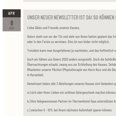
APR
UNSER NEUER NEWSLETTER IST DA! SO KÖNNEN 
8
Liebe Gäste und Freunde unseres Hauses,
2020
Ostern steht nun vor der Tür und viele von Ihnen hatten geplant das Fe
oder in den Ferien zu verreisen. Dies ist nun leider nicht möglich.
Trotzdem kann man Ausgefallenes ja nachholen, und das hoffentlich s
Auch wir hätten uns Ostern 2020 anders vorgestellt. Doch die behördli
Übernachtungen erlaubt, zwang uns zur Schließung des Hauses. Seitde
Mitarbeiter unserer Pächter (Physiotherapie von Herrn Kurz und die Be
in Kurzarbeit.
Gemeinsam haben alle 3 Abteilungen unseres Hauses sich Gedanken g
a.) sich oder Ihren Lieben ein schönes Ostergeschenk machen können
b.) Ihre liebgewonnenen Partner im Thermenhotel Gass unterstützen k
c.) zwischen 5 - 10% bei Ihrem nächsten Aufenthalt sparen können.