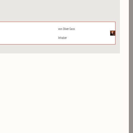
von
Oliver Gass
Inhaber