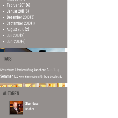
Februar
2011
(6)
Januar
2011
(6)
Dezember
2010
(3)
September
2010
(1)
August
2010
(2)
Juli
2010
(2)
Juni
2010
(4)
TAGS
Ausflug
Angebote
Gästeehrung
Gästebegrüßung
Sommer
15x
Umbau
Hotel
Firmenabend
Geschichte
AUTOREN
Oliver Gass
Inhaber