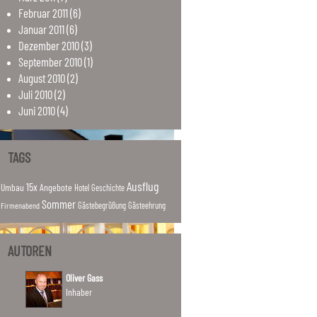
Februar
2011
(6)
Januar
2011
(6)
Dezember
2010
(3)
September
2010
(1)
August
2010
(2)
Juli
2010
(2)
Juni
2010
(4)
TAGS
Ausflug
15x
Umbau
Angebote
Hotel
Geschichte
Sommer
Firmenabend
Gästebegrüßung
Gästeehrung
AUTOREN
Oliver Gass
Inhaber