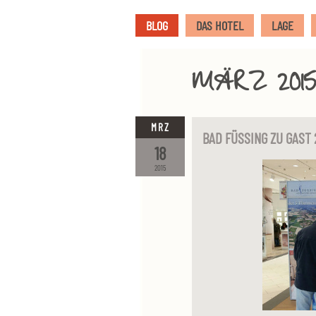
BLOG
DAS HOTEL
LAGE
MÄRZ 2015
MRZ
BAD FÜSSING ZU GAST 
18
2015