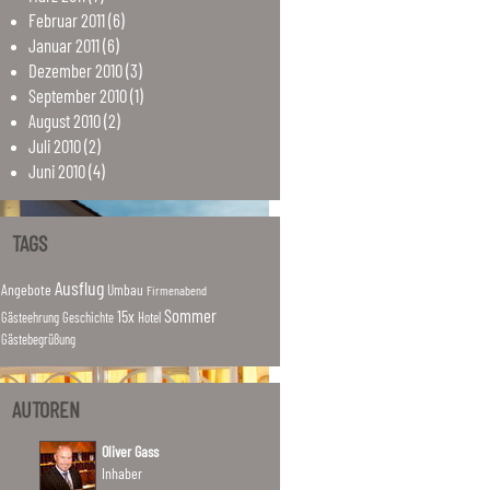
Februar
2011
(6)
Januar
2011
(6)
Dezember
2010
(3)
September
2010
(1)
August
2010
(2)
Juli
2010
(2)
Juni
2010
(4)
TAGS
Ausflug
Angebote
Umbau
Firmenabend
Sommer
15x
Hotel
Gästeehrung
Geschichte
Gästebegrüßung
AUTOREN
Oliver Gass
Inhaber