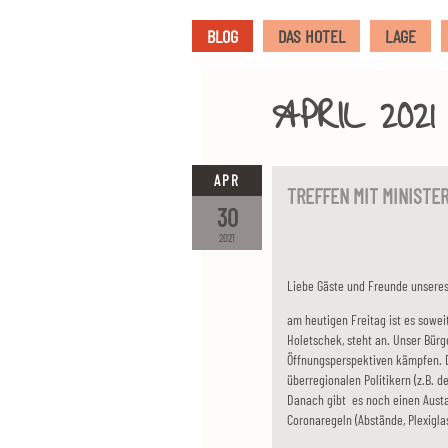
BLOG
DAS HOTEL
LAGE
APRIL 2021
APR
TREFFEN MIT MINISTE
30
2021
Liebe Gäste und Freunde unseres
am heutigen Freitag ist es sowei
Holetschek, steht an. Unser Bür
Öffnungsperspektiven kämpfen. D
überregionalen Politikern (z.B. 
Danach gibt es noch einen Austa
Coronaregeln (Abstände, Plexigla