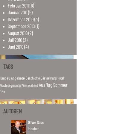
Februar
2011
(6)
Januar
2011
(6)
Dezember
2010
(3)
September
2010
(1)
August
2010
(2)
Juli
2010
(2)
Juni
2010
(4)
TAGS
Umbau
Angebote
Hotel
Geschichte
Gästeehrung
Ausflug
Sommer
Gästebegrüßung
Firmenabend
15x
AUTOREN
Oliver Gass
Inhaber