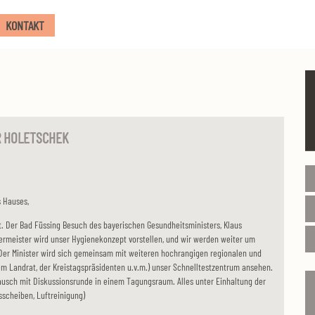
KONTAKT
R HOLETSCHEK
 Hauses,
t. Der Bad Füssing Besuch des bayerischen Gesundheitsministers, Klaus
germeister wird unser Hygienekonzept vorstellen, und wir werden weiter um
er Minister wird sich gemeinsam mit weiteren hochrangigen regionalen und
dem Landrat, der Kreistagspräsidenten u.v.m.) unser Schnelltestzentrum ansehen.
usch mit Diskussionsrunde in einem Tagungsraum. Alles unter Einhaltung der
sscheiben, Luftreinigung)