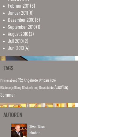
Februar
2011
(6)
Januar
2011
(6)
Dezember
2010
(3)
September
2010
(1)
August
2010
(2)
Juli
2010
(2)
Juni
2010
(4)
TAGS
15x
Angebote
Umbau
Hotel
Firmenabend
Ausflug
Gästebegrüßung
Gästeehrung
Geschichte
Sommer
AUTOREN
Oliver Gass
Inhaber