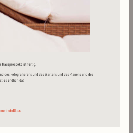
r Hausprospekt ist fertig.
d des Fotografierens und des Wartens und des Planens und des
ist es endlich da!
rmenhotelGass