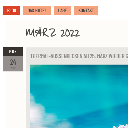
BLOG
DAS HOTEL
LAGE
KONTAKT
MÄRZ 2022
MRZ
THERMAL-AUSSENBECKEN AB 25. MÄRZ WIEDER 
24
2022