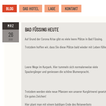
BLOG
DAS HOTEL
LAGE
KONTAKT
MRZ
BAD FÜSSING HEUTE
26
Auf Grund der Corona Krise gibt es viele leere Plätze in Bad Füssing.
2020
Trotzdem hoffen wir, dass Sie diese Plätze bald wieder mit Leben fülle
Leere Wege im Kurpark. Hier tummeln sich normalerweise viele
Spaziergänger und geniessen die schöne Blumenpracht.
Trotzdem werden viele neue Pflanzen von unserer Kurgärtnerei gesetzt
Ein gutes Zeichen!
Hier plant man mit einem baldigen Ende des Reiseverbots