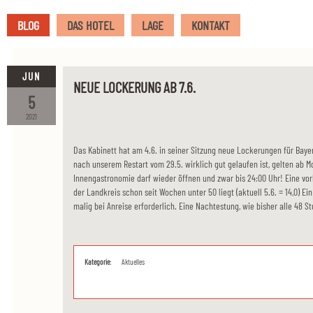
BLOG
DAS HOTEL
LAGE
KONTAKT
JUN
NEUE LOCKERUNG AB 7.6.
5
2021
Das Kabinett hat am 4.6. in seiner Sitzung neue Lockerungen für Bay
nach unserem Restart vom 29.5. wirklich gut gelaufen ist, gelten ab 
Innengastronomie darf wieder öffnen und zwar bis 24:00 Uhr! Eine vorh
der Landkreis schon seit Wochen unter 50 liegt (aktuell 5.6. = 14,0) E
malig bei Anreise erforderlich. Eine Nachtestung, wie bisher alle 48 St
Kategorie:
Aktuelles