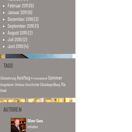
Februar
2011
(6)
Januar
2011
(6)
Dezember
2010
(3)
September
2010
(1)
August
2010
(2)
Juli
2010
(2)
Juni
2010
(4)
TAGS
Ausflug
Sommer
Gästeehrung
Firmenabend
15x
Angebote
Umbau
Geschichte
Gästebegrüßung
Hotel
AUTOREN
Oliver Gass
Inhaber