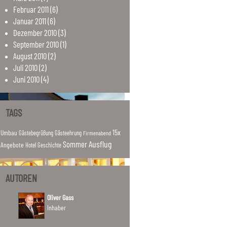
Februar
2011
(6)
Januar
2011
(6)
Dezember
2010
(3)
September
2010
(1)
August
2010
(2)
Juli
2010
(2)
Juni
2010
(4)
TAGS
15x
Umbau
Gästebegrüßung
Gästeehrung
Firmenabend
Ausflug
Sommer
Angebote
Hotel
Geschichte
AUTOREN
Oliver Gass
Inhaber