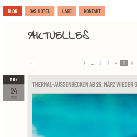
BLOG
DAS HOTEL
LAGE
KONTAKT
AKTUELLES
‹
1
...
2
3
4
5
6
MRZ
THERMAL-AUSSENBECKEN AB 25. MÄRZ WIEDER 
24
2022