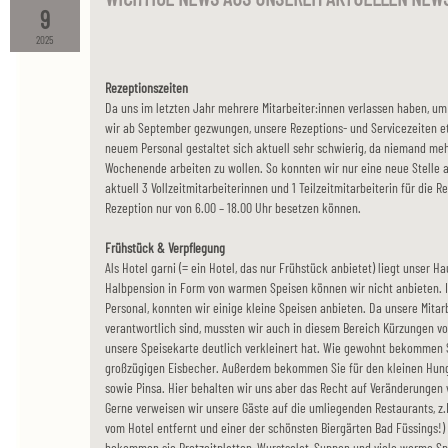
9
2025
Rezeptionszeiten
Da uns im letzten Jahr mehrere Mitarbeiter:innen verlassen haben, um 
wir ab September gezwungen, unsere Rezeptions- und Servicezeiten 
neuem Personal gestaltet sich aktuell sehr schwierig, da niemand me
Wochenende arbeiten zu wollen. So konnten wir nur eine neue Stelle 
aktuell 3 Vollzeitmitarbeiterinnen und 1 Teilzeitmitarbeiterin für die R
Rezeption nur von 6.00 – 18.00 Uhr besetzen können.
Frühstück & Verpflegung
Als Hotel garni (= ein Hotel, das nur Frühstück anbietet) liegt unser
Halbpension in Form von warmen Speisen können wir nicht anbieten. I
Personal, konnten wir einige kleine Speisen anbieten. Da unsere Mitar
verantwortlich sind, mussten wir auch in diesem Bereich Kürzungen vo
unsere Speisekarte deutlich verkleinert hat. Wie gewohnt bekommen 
großzügigen Eisbecher. Außerdem bekommen Sie für den kleinen Hun
sowie Pinsa. Hier behalten wir uns aber das Recht auf Veränderungen 
Gerne verweisen wir unsere Gäste auf die umliegenden Restaurants, z.B
vom Hotel entfernt und einer der schönsten Biergärten Bad Füssings!) h
bekommen sie Brotzeitplatten, Wurstsalat, Suppen und viele warme Sp