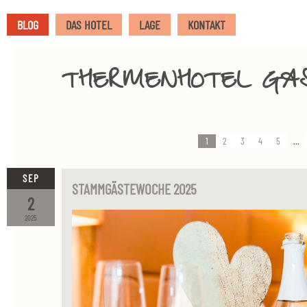
BLOG
DAS HOTEL
LAGE
KONTAKT
THERMENHOTEL GA
1
2
3
4
5
...
SEP
STAMMGÄSTEWOCHE 2025
2
2025