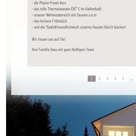
- die Physio-Praxis Kurz
- das tolle Thermalwasser (36° C im Hallenbad)
- unserer Wellnessbereich mit Saunen u.v.m
- das leckere Frühstück
- und die "Gas(s)tfreundlichekeit unseres Hauses Gleich buchen!
Wir freuen uns auf Sie!
Ihre Familie Gass mit ganz fleißigem Team
1
2
3
4
5
...