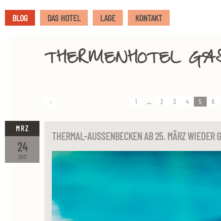
BLOG
DAS HOTEL
LAGE
KONTAKT
THERMENHOTEL GA
‹
1
...
2
3
4
5
6
MRZ
THERMAL-AUSSENBECKEN AB 25. MÄRZ WIEDER 
24
2022